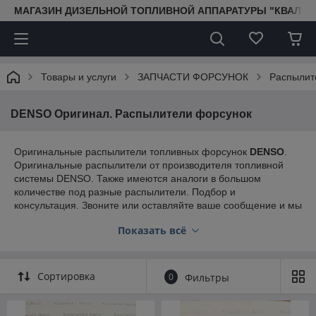
МАГАЗИН ДИЗЕЛЬНОЙ ТОПЛИВНОЙ АППАРАТУРЫ "КВАЛИТ
Товары и услуги
ЗАПЧАСТИ ФОРСУНОК
Распылит
DENSO Оригинал. Распылители форсунок
Оригинальные распылители топливных форсунок
DENSO
.
Оригинальные распылители от производителя топливной
системы DENSO. Также имеются аналоги в большом
количестве под разные распылители. Подбор и
консультация. Звоните или оставляйте ваше сообщение и мы
обязательно с вами свяжемся!
Показать всё
Для СТО и магазинов действуют специальные
скидки! Специальные цены для оптовых клиентов!
Сортировка
0
Фильтры