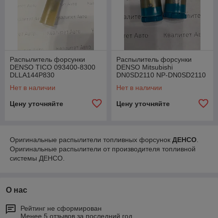
Распылитель форсунки
Распылитель форсунки
DENSO TICO 093400-8300
DENSO Mitsubishi
DLLA144P830
DN0SD2110 NP-DN0SD2110
9432610007 H105000165
Нет в наличии
Нет в наличии
093400-1400
Цену уточняйте
Цену уточняйте
Оригинальные распылители топливных форсунок
ДЕНСО
.
Оригинальные распылители от производителя топливной
системы ДЕНСО.
О нас
Рейтинг не сформирован
Менее 5 отзывов за последний год