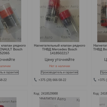
 клапан рядного
Нагнетательный клапан рядного
Нагнета
ENAULT Bosch
ТНВД Mercedes Bosch
ТНВД Bo
552065
1418502217
точняйте
Цену уточняйте
Ц
наличии
Нет в наличии
ль и гарантия
Производитель и гарантия
Прои
58-22
+375 (29) 666-58-22
+375 (
2418529988
241