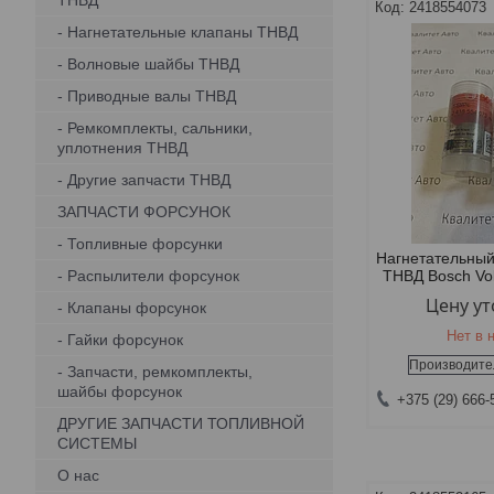
ТНВД
2418554073
- Нагнетательные клапаны ТНВД
- Волновые шайбы ТНВД
- Приводные валы ТНВД
- Ремкомплекты, сальники,
уплотнения ТНВД
- Другие запчасти ТНВД
ЗАПЧАСТИ ФОРСУНОК
- Топливные форсунки
Нагнетательный
- Распылители форсунок
ТНВД Bosch Vo
Цену у
- Клапаны форсунок
Нет в 
- Гайки форсунок
Производите
- Запчасти, ремкомплекты,
шайбы форсунок
+375 (29) 666-
ДРУГИЕ ЗАПЧАСТИ ТОПЛИВНОЙ
СИСТЕМЫ
О нас