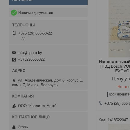
Наличие документов
+375 (29) 666-58-22
А1
info@qauto.by
+375296665822
Нагнетательный
ТНВД Bosch VO
EXOVO
Цену у
ул. Академическая, дом 6, корпус 1,
комн. 7, Минск, Беларусь
Нет в 
Производите
+375 (29) 666-
ООО "Квалитет Авто"
1418522047
Игорь