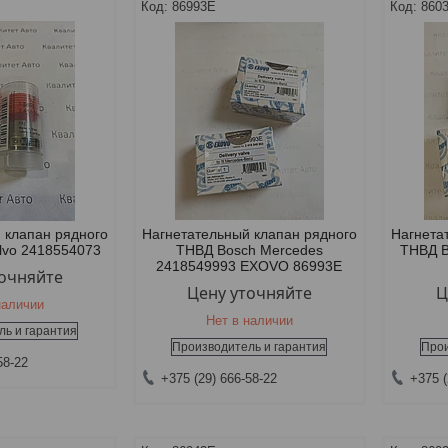
86993E
860
 клапан рядного
Нагнетательный клапан рядного
Нагнета
lvo 2418554073
ТНВД Bosch Mercedes
ТНВД B
2418549993 EXOVO 86993E
точняйте
Цену уточняйте
Ц
наличии
Нет в наличии
ль и гарантия
Производитель и гарантия
Прои
58-22
+375 (29) 666-58-22
+375 (