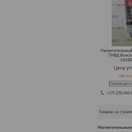
Нагнетательный
ТНВД Bosc
1418
Цену у
Нет в 
Производите
+375 (29) 666-
Нагнетательны