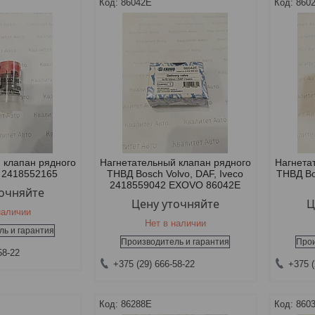
86042E
860
 клапан рядного
Нагнетательный клапан рядного
Нагнета
 2418552165
ТНВД Bosch Volvo, DAF, Iveco
ТНВД Bo
2418559042 EXOVO 86042E
точняйте
Цену уточняйте
Ц
наличии
Нет в наличии
ль и гарантия
Производитель и гарантия
Прои
58-22
+375 (29) 666-58-22
+375 (
86288E
860