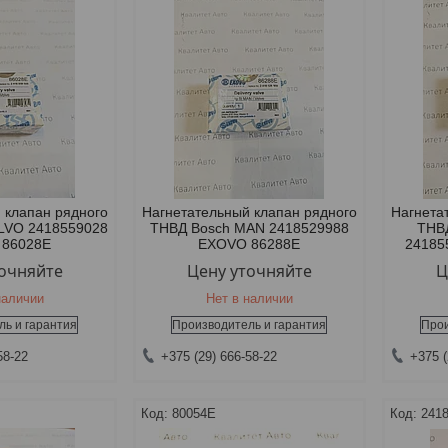
 клапан рядного
Нагнетательный клапан рядного
Нагнета
LVO 2418559028
ТНВД Bosch MAN 2418529988
ТНВ
 86028E
EXOVO 86288E
24185
точняйте
Цену уточняйте
Ц
наличии
Нет в наличии
ль и гарантия
Производитель и гарантия
Прои
58-22
+375 (29) 666-58-22
+375 (
80054E
241