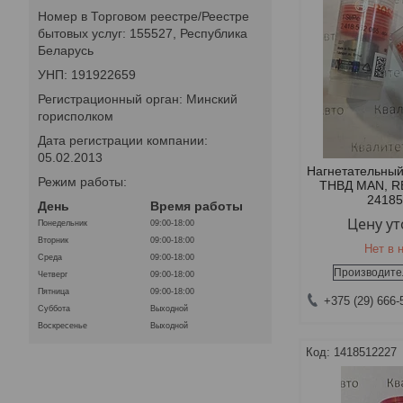
Номер в Торговом реестре/Реестре
бытовых услуг: 155527, Республика
Беларусь
УНП: 191922659
Регистрационный орган: Минский
горисполком
Дата регистрации компании:
05.02.2013
Нагнетательный
Режим работы:
ТНВД MAN, R
2418
День
Время работы
Цену у
Понедельник
09:00-18:00
Вторник
09:00-18:00
Нет в 
Среда
09:00-18:00
Производите
Четверг
09:00-18:00
Пятница
09:00-18:00
+375 (29) 666-
Суббота
Выходной
Воскресенье
Выходной
1418512227