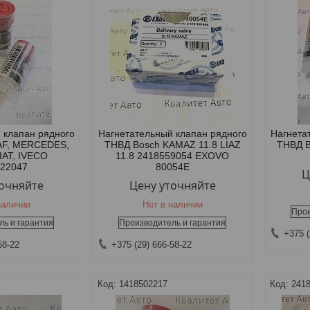
 клапан рядного
Нагнетательный клапан рядного
Нагнета
AF, MERCEDES,
ТНВД Bosch KAMAZ 11.8 LIAZ
ТНВД 
IAT, IVECO
11.8 2418559054 EXOVO
522047
80054E
Ц
точняйте
Цену уточняйте
наличии
Нет в наличии
Прои
ль и гарантия
Производитель и гарантия
+375 (
58-22
+375 (29) 666-58-22
1418502217
241