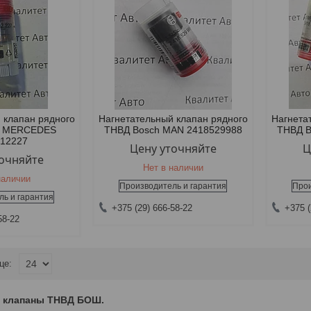
 клапан рядного
Нагнетательный клапан рядного
Нагнета
h MERCEDES
ТНВД Bosch MAN 2418529988
ТНВД B
512227
Цену уточняйте
Ц
точняйте
Нет в наличии
наличии
Производитель и гарантия
Прои
ль и гарантия
+375 (29) 666-58-22
+375 (
58-22
е клапаны ТНВД БОШ.