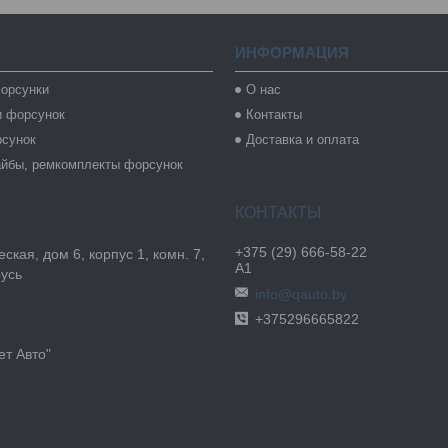
ИНФОРМАЦИЯ
орсунки
О нас
и форсунок
Контакты
рсунок
Доставка и оплата
айбы, ремкомплекты форсунок
+375 (29) 666-58-22
ская, дом 6, корпус 1, комн. 7,
А1
русь
info@qauto.by
+375296665822
т Авто"