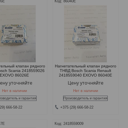
26E
86040E
тельный клапан рядного
Нагнетательный клапан рядного
sch Scania 2418559026
ТНВД Bosch Scania Renault
EXOVO 86026E
2418559040 EXOVO 86040E
ену уточняйте
Цену уточняйте
Нет в наличии
Нет в наличии
зводитель и гарантия
Производитель и гарантия
29) 666-58-22
+375 (29) 666-58-22
37E
2418559009