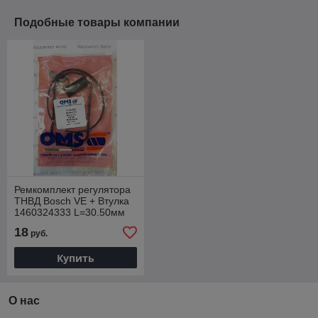
Подобные товары компании
Ремкомплект регулятора
ТНВД Bosch VE + Втулка
1460324333 L=30.50мм
1467010501 OMS 10-16-
18
руб.
009
Купить
О нас