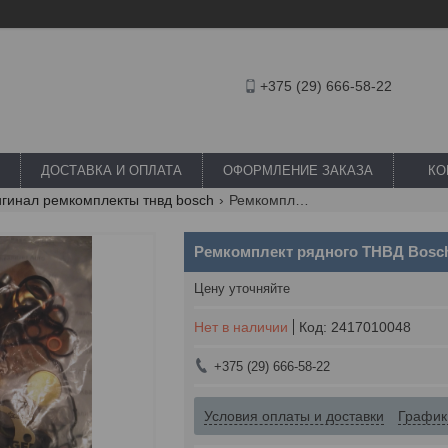
+375 (29) 666-58-22
ДОСТАВКА И ОПЛАТА
ОФОРМЛЕНИЕ ЗАКАЗА
КО
игинал ремкомплекты тнвд bosch
Ремкомплект рядного тнвд bosch 2417010048
Ремкомплект рядного ТНВД Bosch
Цену уточняйте
Нет в наличии
Код:
2417010048
+375 (29) 666-58-22
Условия оплаты и доставки
График