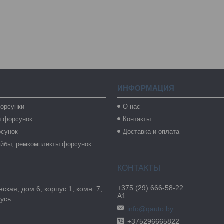
ИНФОРМАЦИЯ
орсунки
О нас
и форсунок
Контакты
рсунок
Доставка и оплата
айбы, ремкомплекты форсунок
+375 (29) 666-58-22
ская, дом 6, корпус 1, комн. 7,
А1
русь
info@qauto.by
+375296665822