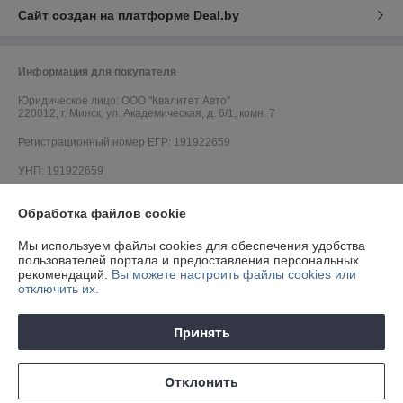
Сайт создан на платформе Deal.by
Информация для покупателя
Юридическое лицо:
ООО "Квалитет Авто"
220012, г. Минск, ул. Академическая, д. 6/1, комн. 7
Регистрационный номер ЕГР: 191922659
УНП: 191922659
Регистрационный орган: Минский горисполком
Обработка файлов cookie
Дата регистрации компании: 05.02.2013
Мы используем файлы cookies для обеспечения удобства
пользователей портала и предоставления персональных
рекомендаций.
Вы можете настроить файлы cookies или
отключить их.
Принять
Отклонить