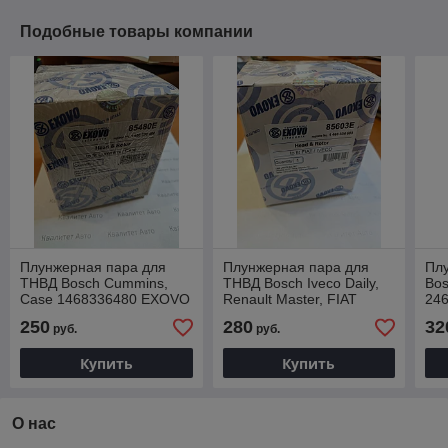
Подобные товары компании
Плунжерная пара для
Плунжерная пара для
Пл
ТНВД Bosch Cummins,
ТНВД Bosch Iveco Daily,
Bos
Case 1468336480 EXOVO
Renault Master, FIAT
24
85480E
Ducato 1468334603
85
250
280
32
руб.
руб.
EXOVO 85603E
Купить
Купить
О нас