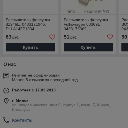
Распылитель форсунки
Распылитель форсунки
Ра
81946E, 0433171946,
Volkswagen 83369E,
BO
DLLA145P1534
0433175369,
04
DSLA150P1250,
DS
63
51
50
руб.
руб.
2437010143
24
Купить
Купить
О нас
Рейтинг не сформирован
Менее 5 отзывов за последний год
Работает с 17.03.2013
г. Минск
ул. Академическая, дом 6, корпус 1, комн. 7, Минск,
Беларусь
Контакты