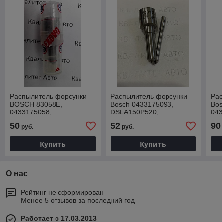
Распылитель форсунки
Распылитель форсунки
Ра
BOSCH 83058E,
Bosch 0433175093,
Bos
0433175058,
DSLA150P520,
04
DSLA150P357,
2437010077 VAG 1,9TDi
DL
50
52
90
руб.
руб.
2437010083
(AFN, AVG) EXOVO
AL
83093E
Купить
Купить
О нас
Рейтинг не сформирован
Менее 5 отзывов за последний год
Работает с 17.03.2013