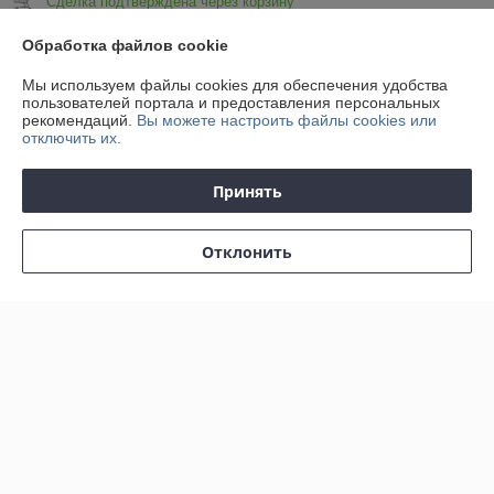
Сделка подтверждена через корзину
Обработка файлов cookie
Показать все отзывы
Мы используем файлы cookies для обеспечения удобства
пользователей портала и предоставления персональных
рекомендаций.
Вы можете настроить файлы cookies или
О нас
отключить их.
Контакты
Принять
Доставка и оплата
Отклонить
График работы
Полная версия сайта
Политика обработки cookies
Сайт создан на платформе Deal.by