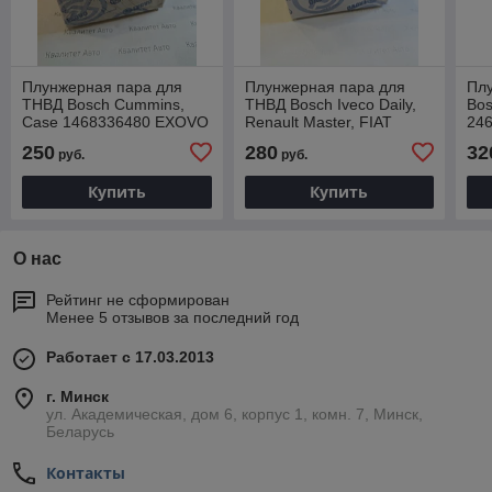
Плунжерная пара для
Плунжерная пара для
Пл
ТНВД Bosch Cummins,
ТНВД Bosch Iveco Daily,
Bos
Case 1468336480 EXOVO
Renault Master, FIAT
24
85480E
Ducato 1468334603
85
250
280
32
руб.
руб.
EXOVO 85603E
Купить
Купить
О нас
Рейтинг не сформирован
Менее 5 отзывов за последний год
Работает с 17.03.2013
г. Минск
ул. Академическая, дом 6, корпус 1, комн. 7, Минск,
Беларусь
Контакты