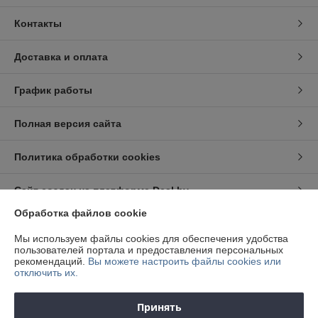
Контакты
Доставка и оплата
График работы
Полная версия сайта
Политика обработки cookies
Сайт создан на платформе Deal.by
Обработка файлов cookie
Информация для покупателя
Мы используем файлы cookies для обеспечения удобства
пользователей портала и предоставления персональных
Юридическое лицо:
ООО "Квалитет Авто"
рекомендаций.
Вы можете настроить файлы cookies или
220012, г. Минск, ул. Академическая, д. 6/1, комн. 7
отключить их.
Регистрационный номер ЕГР: 191922659
Принять
УНП: 191922659