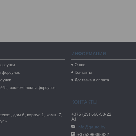
ИНФОРМАЦИЯ
орсунки
О нас
и форсунок
Контакты
рсунок
Доставка и оплата
айбы, ремкомплекты форсунок
+375 (29) 666-58-22
ская, дом 6, корпус 1, комн. 7,
А1
русь
info@qauto.by
+375296665822