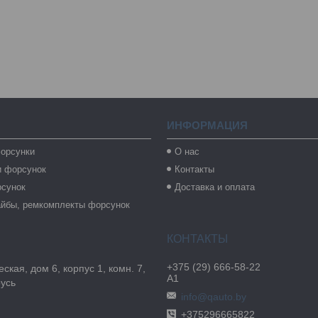
ИНФОРМАЦИЯ
орсунки
О нас
и форсунок
Контакты
рсунок
Доставка и оплата
айбы, ремкомплекты форсунок
+375 (29) 666-58-22
ская, дом 6, корпус 1, комн. 7,
А1
русь
info@qauto.by
+375296665822