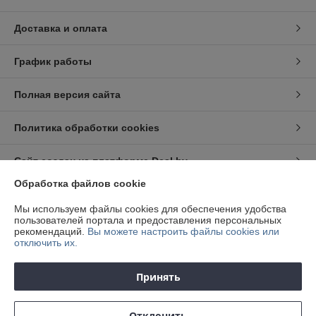
Доставка и оплата
График работы
Полная версия сайта
Политика обработки cookies
Сайт создан на платформе Deal.by
Обработка файлов cookie
Информация для покупателя
Мы используем файлы cookies для обеспечения удобства
пользователей портала и предоставления персональных
Юридическое лицо:
ООО "Квалитет Авто"
рекомендаций.
Вы можете настроить файлы cookies или
220012, г. Минск, ул. Академическая, д. 6/1, комн. 7
отключить их.
Регистрационный номер ЕГР: 191922659
Принять
УНП: 191922659
Регистрационный орган: Минский горисполком
Отклонить