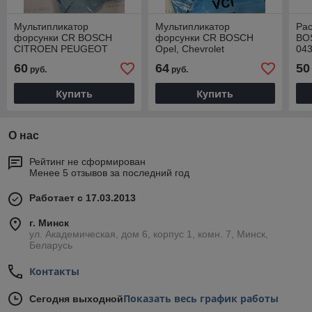
Мультипликатор
Мультипликатор
Ра
форсунки CR BOSCH
форсунки CR BOSCH
BO
CITROEN PEUGEOT
Opel, Chevrolet
04
87364E, F00VC01364
F00VC01369 EXOVO
DS
60
64
50
руб.
руб.
87369E
24
Купить
Купить
О нас
Рейтинг не сформирован
Менее 5 отзывов за последний год
Работает с 17.03.2013
г. Минск
ул. Академическая, дом 6, корпус 1, комн. 7, Минск,
Беларусь
Контакты
Показать весь график работы
Сегодня выходной