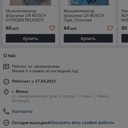
Мультипликатор
Мультипликатор
Ра
форсунки CR BOSCH
форсунки CR BOSCH
BO
CITROEN PEUGEOT
Opel, Chevrolet
04
87364E, F00VC01364
F00VC01369 EXOVO
DS
60
64
50
руб.
руб.
87369E
24
Купить
Купить
О нас
Рейтинг не сформирован
Менее 5 отзывов за последний год
Работает с 17.03.2013
г. Минск
ул. Академическая, дом 6, корпус 1, комн. 7, Минск,
Беларусь
Контакты
Показать весь график работы
Сегодня выходной