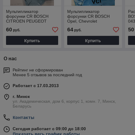
Мультипликатор
Мультипликатор
Ра
форсунки CR BOSCH
форсунки CR BOSCH
BO
CITROEN PEUGEOT
Opel, Chevrolet
04
87364E, F00VC01364
F00VC01369 EXOVO
DS
60
64
50
руб.
руб.
87369E
24
Купить
Купить
О нас
Рейтинг не сформирован
Менее 5 отзывов за последний год
Работает с 17.03.2013
г. Минск
ул. Академическая, дом 6, корпус 1, комн. 7, Минск,
Беларусь
Контакты
Сегодня работает с 09:00 до 18:00
Показать весь график работы