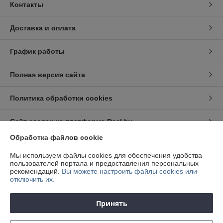
Контакты
Доставка и оплата
График работы
Полная версия сайта
Политика обработки cookies
Сайт создан на платформе Deal.by
Обработка файлов cookie
Информация для покупателя
Мы используем файлы cookies для обеспечения удобства
пользователей портала и предоставления персональных
Юридическое лицо:
ООО "Квалитет Авто"
рекомендаций.
Вы можете настроить файлы cookies или
220012, г. Минск, ул. Академическая, д. 6/1, комн. 7
отключить их.
Регистрационный номер ЕГР: 191922659
Принять
УНП: 191922659