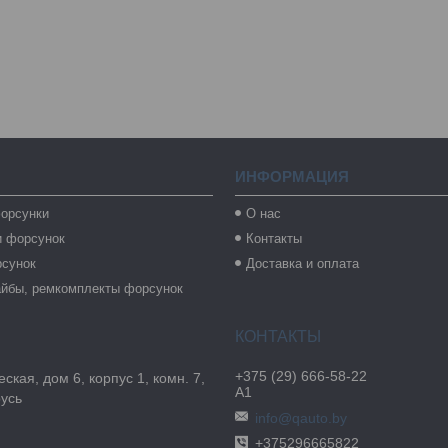
ИНФОРМАЦИЯ
орсунки
О нас
и форсунок
Контакты
рсунок
Доставка и оплата
айбы, ремкомплекты форсунок
+375 (29) 666-58-22
ская, дом 6, корпус 1, комн. 7,
А1
русь
info@qauto.by
+375296665822