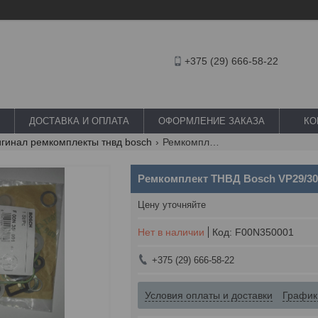
+375 (29) 666-58-22
ДОСТАВКА И ОПЛАТА
ОФОРМЛЕНИЕ ЗАКАЗА
КО
игинал ремкомплекты тнвд bosch
Ремкомплект тнвд bosch vp29/30 f00n350001
Ремкомплект ТНВД Bosch VP29/30
Цену уточняйте
Нет в наличии
Код:
F00N350001
+375 (29) 666-58-22
Условия оплаты и доставки
График