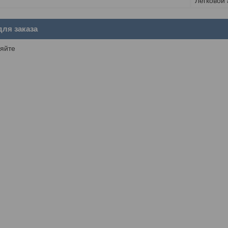
Легковой
ля заказа
яйте