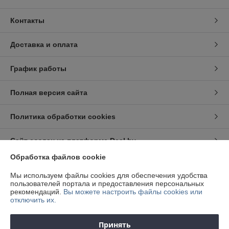
Контакты
Доставка и оплата
График работы
Полная версия сайта
Политика обработки cookies
Сайт создан на платформе Deal.by
Обработка файлов cookie
Информация для покупателя
Мы используем файлы cookies для обеспечения удобства
пользователей портала и предоставления персональных
Юридическое лицо:
ООО "Квалитет Авто"
рекомендаций.
Вы можете настроить файлы cookies или
220012, г. Минск, ул. Академическая, д. 6/1, комн. 7
отключить их.
Регистрационный номер ЕГР: 191922659
Принять