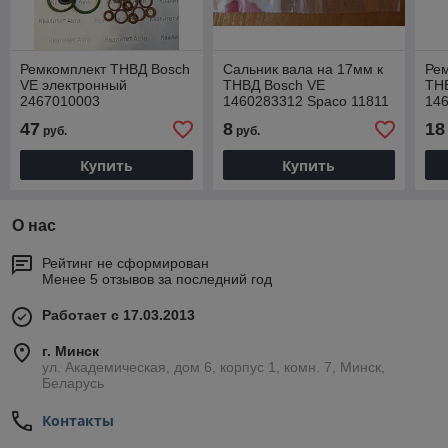
Ремкомплект ТНВД Bosch
Сальник вала на 17мм к
Рем
VE электронный
ТНВД Bosch VE
ТНВ
2467010003
1460283312 Spaco 11811
14
14
47
8
18
руб.
руб.
00
Купить
Купить
О нас
Рейтинг не сформирован
Менее 5 отзывов за последний год
Работает с 17.03.2013
г. Минск
ул. Академическая, дом 6, корпус 1, комн. 7, Минск,
Беларусь
Контакты